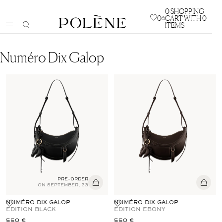
0
SHOPPING
0
CART WITH 0
ITEMS
Numéro Dix Galop
PRE-ORDER
ON SEPTEMBER, 23
NUMÉRO DIX GALOP
NUMÉRO DIX GALOP
EDITION BLACK
EDITION EBONY
550 €
550 €